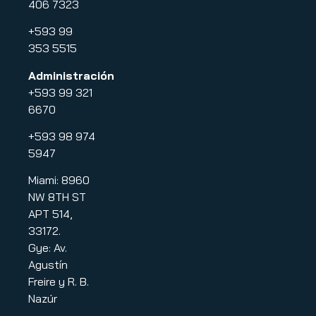
406 7323
+593 99
353 5515
Administración
+593 99 321
6670
+593 98 974
5947
Miami: 8960
NW 8TH ST
APT 514,
33172.
Gye: Av.
Agustín
Freire y R. B.
Nazúr